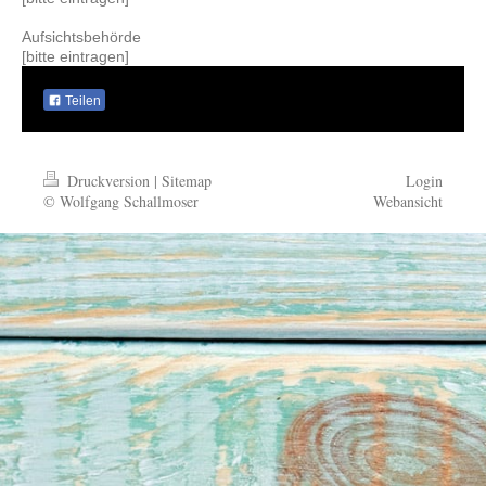
Aufsichtsbehörde
[bitte eintragen]
Teilen
Druckversion
|
Sitemap
Login
© Wolfgang Schallmoser
Webansicht